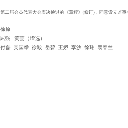
二届会员代表大会表决通过的《章程》(修订)，
同意设立监事
徐原
强 黄芸（增选）
磊 吴国举 徐毅 岳碧 王娇 李沙 徐玮 袁春兰